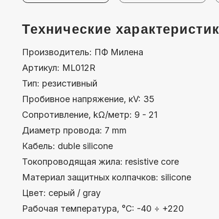
Артикул: МL012R
Тип: резистивный
Пробивное напряжение, кV: 35
Сопротивление, kΩ/метр: 9 - 21
Диаметр провода: 7 mm
Кабель: duble silicone
Токопроводящая жила: resistive core
Материал защитных колпачков: silicone
Цвет: серый / gray
Рабочая температура, °C: -40 ÷ +220
Упаковка: коробка
Количество: 1 шт.
Вес упаковки: 0,330 kg
Размер упаковки: 120x75x255 мм