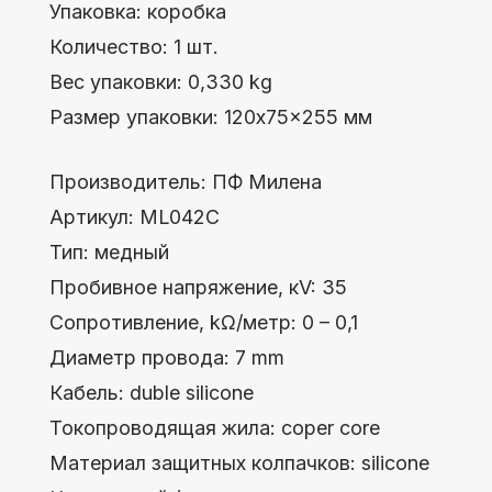
Производитель: ПФ Милена
Артикул: МL042С
Тип: медный
Пробивное напряжение, кV: 35
Сопротивление, kΩ/метр: 0 – 0,1
Диаметр провода: 7 mm
Кабель: duble silicone
Токопроводящая жила: coper core
Материал защитных колпачков: silicone
Цвет: серый / gray
Рабочая температура, °C: -40 ÷ +220
Упаковка: коробка
Количество: 1 шт.
Вес упаковки: 0,330 kg
Размер упаковки: 120x75x255 мм