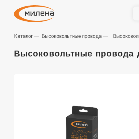
Катал
Катал
Каталог —
Высоковольтные провода —
Высоковольтные п
Высоковольтные провода для 