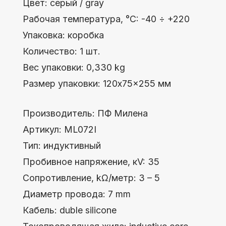
Производитель: ПФ Милена
Артикул: МL072I
Тип: индуктивный
Пробивное напряжение, кV: 35
Сопротивление, kΩ/метр: 3 – 5
Диаметр провода: 7 mm
Кабель: duble silicone
Токопроводящая жила: inductive core
Материал защитных колпачков: silicone
Цвет: серый/gray
Рабочая температура, °C: -40 ÷ +220
Упаковка: коробка
Количество: 1 шт.
Вес упаковки: 0,330 kg
Размер упаковки: 120x75x255 мм