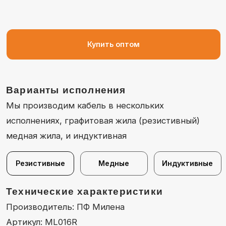
Варианты исполнения
Мы производим кабель в нескольких
исполнениях, графитовая жила (резистивный)
медная жила, и индуктивная
Резистивные
Медные
Индуктивные
Технические характеристики
Производитель: ПФ Милена
Артикул: МL016R
Тип: резистивный
Пробивное напряжение, кV: 35
Сопротивление, kΩ/метр: 9 - 21
Диаметр провода: 7 mm
Кабель: duble silicone
Токопроводящая жила: resistive core
Материал защитных колпачков: silicone
Цвет: серый / gray
Рабочая температура, °C: -40 ÷ +220