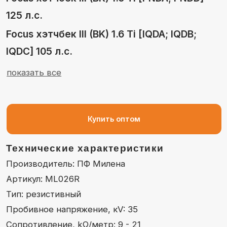
Купить оптом
Технические характеристики
Производитель: ПФ Милена
Артикул: МL026R
Тип: резистивный
Пробивное напряжение, кV: 35
Сопротивление, kΩ/метр: 9 - 21
Диаметр провода: 7 mm
Кабель: duble silicone
Токопроводящая жила: resistive core
Материал защитных колпачков: silicone
Цвет: серый / gray
Рабочая температура, °C: -40 ÷ +220
Упаковка: коробка
Количество: 1 шт.