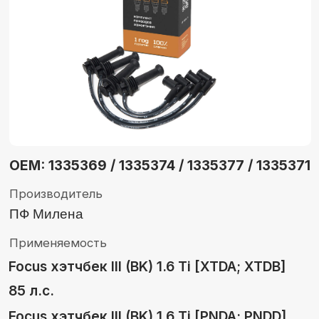
OEM: 1335369 / 1335374 / 1335377 / 1335371
Производитель
ПФ Милена
Применяемость
Focus хэтчбек III (BK) 1.6 Ti [XTDA; XTDB]
85 л.с.
Focus хэтчбек III (BK) 1.6 Ti [PNDA; PNDD]
125 л.с.
Focus хэтчбек III (BK) 1.6 Ti [IQDA; IQDB;
IQDC] 105 л.с.
показать все