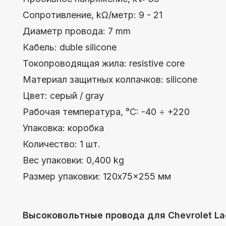
Токопроводящая жила: resistive core
Материал защитных колпачков: silicone
Цвет: серый / gray
Рабочая температура, °C: -40 ÷ +220
Упаковка: коробка
Количество: 1 шт.
Вес упаковки: 0,400 kg
Размер упаковки: 120x75x255 мм
Высоковольтные провода для Chevrolet Lacetti (
ПФ Милена — европейские стандарты качества, пе
техническим требованиям автопроизводителей, шир
Полностью соответствует требованиям
действующего стандарта ISO 3808