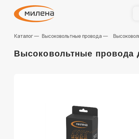
Катал
Катал
Каталог —
Высоковольтные провода —
Высоковольтные п
Высоковольтные провода для Ch