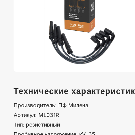
Технические характеристики
Производитель: ПФ Милена
Артикул: МL031R
Тип: резистивный
Пробивное напряжение, кV: 35
Сопротивление, kΩ/метр: 9 - 21
Диаметр провода: 7 mm
Кабель: duble silicone