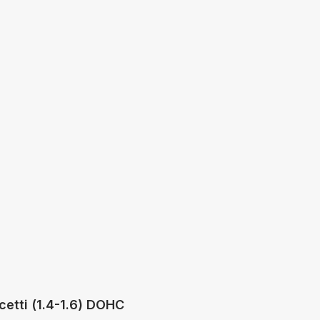
1.4-1.6) DOHC
редовые технологии, точное соответствие
окий ассортимент и годовая гарантия.